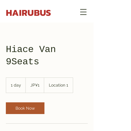
HAIRUBUS
Hiace Van
9Seats
1
일
1 day
1
JP¥1
Location 1
본
d
엔
화
a
Book Now